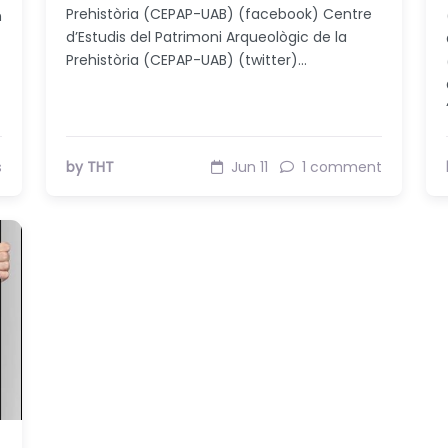
Prehistòria (CEPAP-UAB) (facebook) Centre
n
d’Estudis del Patrimoni Arqueològic de la
Prehistòria (CEPAP-UAB) (twitter)…
s
by THT
Jun 11
1 comment