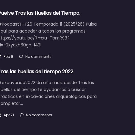
Vuelve Tras las Huellas del Tiempo.
#PodcastTHT26 Temporada 11 (2025/26) Pulsa
aquí para acceder a todos los programas.
https://youtu.be/7mxu_TbmRS8?
si=-2kydkh60gn_I42l
Feb 8
No comments
Tras las huellas del tiempo 2022
#excavando2022 Un año más, desde Tras las
huellas del tiempo te ayudamos a buscar
prácticas en excavaciones arqueológicas para
completar…
Apr 21
No comments