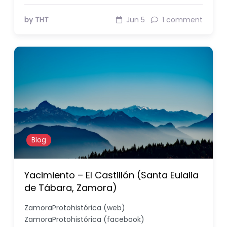
by THT
Jun 5
1 comment
Blog
Yacimiento – El Castillón (Santa Eulalia
de Tábara, Zamora)
ZamoraProtohistórica (web)
ZamoraProtohistórica (facebook)