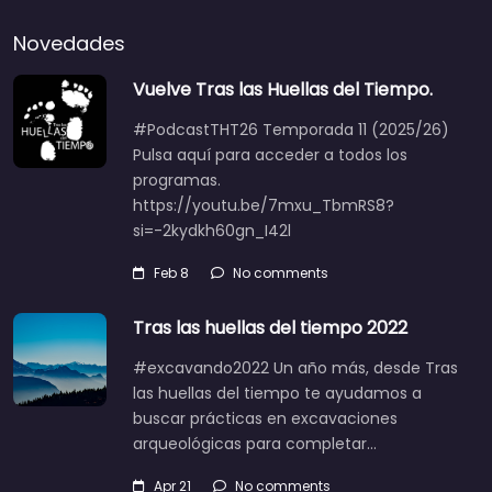
Novedades
Vuelve Tras las Huellas del Tiempo.
#PodcastTHT26 Temporada 11 (2025/26)
Pulsa aquí para acceder a todos los
programas.
https://youtu.be/7mxu_TbmRS8?
si=-2kydkh60gn_I42l
Feb 8
No comments
Tras las huellas del tiempo 2022
#excavando2022 Un año más, desde Tras
las huellas del tiempo te ayudamos a
buscar prácticas en excavaciones
arqueológicas para completar…
Apr 21
No comments