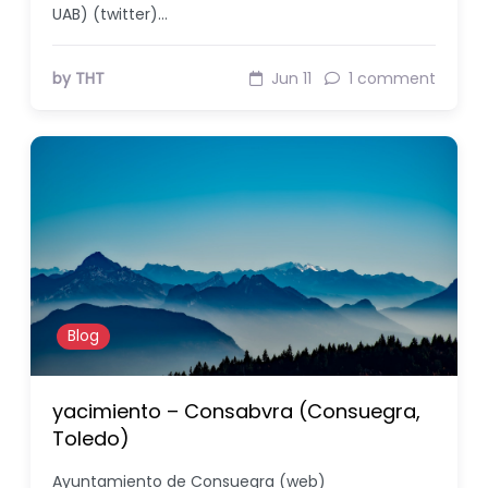
UAB) (twitter)…
by THT
Jun 11
1 comment
Blog
yacimiento – Consabvra (Consuegra,
Toledo)
Ayuntamiento de Consuegra (web)