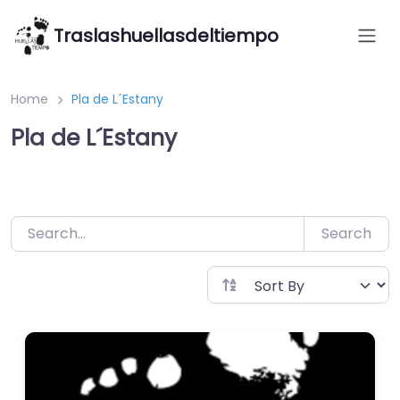
Saltar
Traslashuellasdeltiempo
al
contenido
Home
Pla de L´Estany
Pla de L´Estany
Search