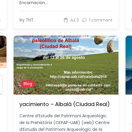
Encarnación…
s
by THT
Jul 3
1 comment
Blog
yacimiento – Albalá (Ciudad Real)
Centre d’Estudis del Patrimoni Arqueològic
de la Prehistòria (CEPAP-UAB) (web) Centre
d’Estudis del Patrimoni Arqueològic de la