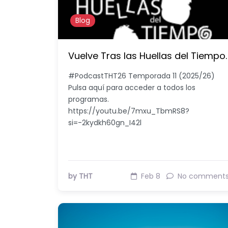
Blog
Vuelve Tras las Huellas del Tiempo.
#PodcastTHT26 Temporada 11 (2025/26)
Pulsa aquí para acceder a todos los
programas.
https://youtu.be/7mxu_TbmRS8?
si=-2kydkh60gn_I42l
by THT
Feb 8
No comment