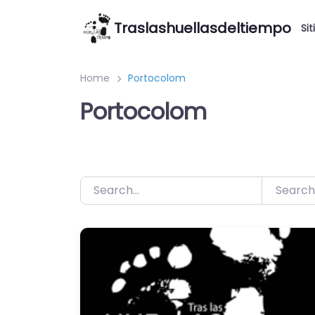
Saltar
Traslashuellasdeltiempo
al
Sit
contenido
Home
Portocolom
Portocolom
Search