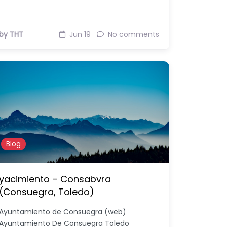
by THT
Jun 19
No comments
Blog
yacimiento – Consabvra
(Consuegra, Toledo)
Ayuntamiento de Consuegra (web)
Ayuntamiento De Consuegra Toledo