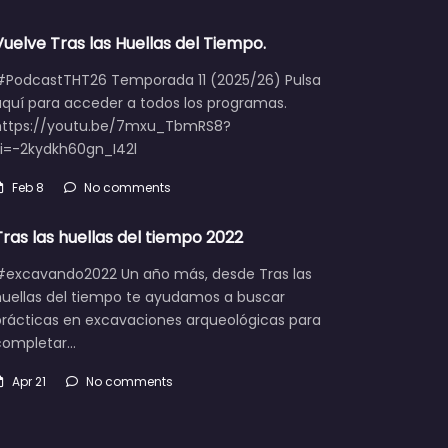
Vuelve Tras las Huellas del Tiempo.
#PodcastTHT26 Temporada 11 (2025/26) Pulsa
aquí para acceder a todos los programas.
https://youtu.be/7mxu_TbmRS8?
si=-2kydkh60gn_I42l
Feb 8
No comments
Tras las huellas del tiempo 2022
#excavando2022 Un año más, desde Tras las
huellas del tiempo te ayudamos a buscar
prácticas en excavaciones arqueológicas para
completar…
Apr 21
No comments