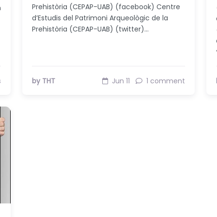
Prehistòria (CEPAP-UAB) (facebook) Centre
n
d’Estudis del Patrimoni Arqueològic de la
Prehistòria (CEPAP-UAB) (twitter)…
s
by THT
Jun 11
1 comment