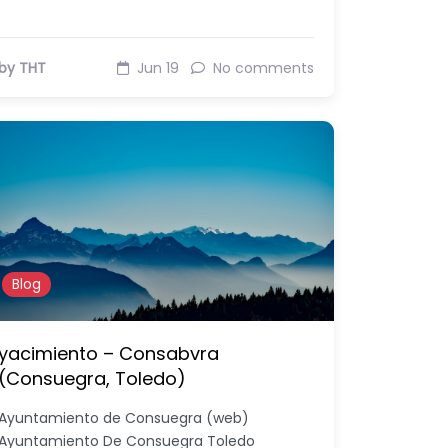
by THT
Jun 19
No comments
Blog
yacimiento – Consabvra
(Consuegra, Toledo)
Ayuntamiento de Consuegra (web)
Ayuntamiento De Consuegra Toledo