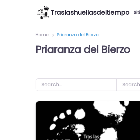
Saltar
Traslashuellasdeltiempo
al
Sit
contenido
Home
Priaranza del Bierzo
Priaranza del Bierzo
Search