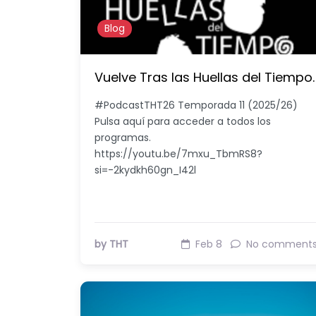
Blog
Vuelve Tras las Huellas del Tiempo.
#PodcastTHT26 Temporada 11 (2025/26)
Pulsa aquí para acceder a todos los
programas.
https://youtu.be/7mxu_TbmRS8?
si=-2kydkh60gn_I42l
by THT
Feb 8
No comment