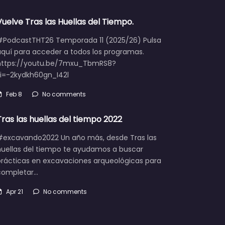
Vuelve Tras las Huellas del Tiempo.
#PodcastTHT26 Temporada 11 (2025/26) Pulsa
aquí para acceder a todos los programas.
https://youtu.be/7mxu_TbmRS8?
si=-2kydkh60gn_I42l
Feb 8
No comments
Tras las huellas del tiempo 2022
#excavando2022 Un año más, desde Tras las
huellas del tiempo te ayudamos a buscar
prácticas en excavaciones arqueológicas para
completar…
Apr 21
No comments