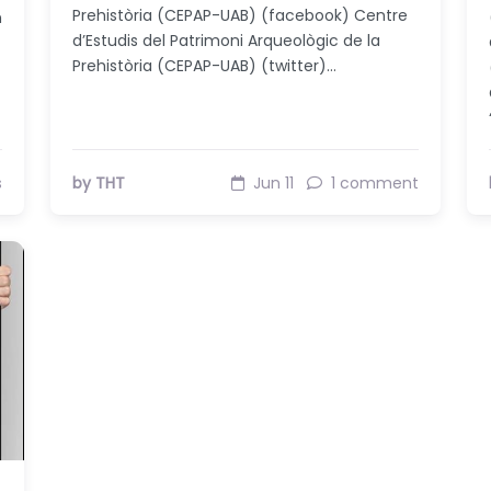
Prehistòria (CEPAP-UAB) (facebook) Centre
n
d’Estudis del Patrimoni Arqueològic de la
Prehistòria (CEPAP-UAB) (twitter)…
s
by THT
Jun 11
1 comment