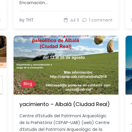
Encarnación…
s
by THT
Jul 3
1 comment
Blog
yacimiento – Albalá (Ciudad Real)
Centre d’Estudis del Patrimoni Arqueològic
de la Prehistòria (CEPAP-UAB) (web) Centre
d’Estudis del Patrimoni Arqueològic de la