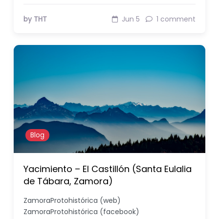
by THT
Jun 5
1 comment
Blog
Yacimiento – El Castillón (Santa Eulalia
de Tábara, Zamora)
ZamoraProtohistórica (web)
ZamoraProtohistórica (facebook)