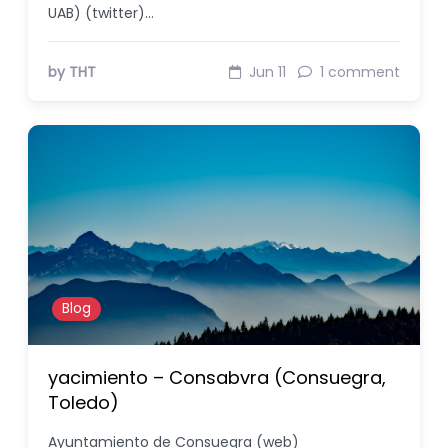
UAB) (twitter)…
by THT
Jun 11
1 comment
Blog
yacimiento – Consabvra (Consuegra,
Toledo)
Ayuntamiento de Consuegra (web)