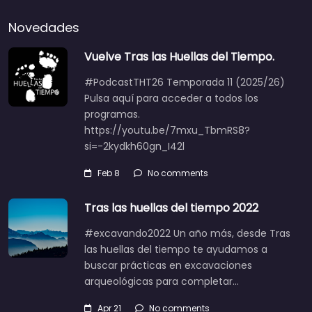
Novedades
Vuelve Tras las Huellas del Tiempo.
#PodcastTHT26 Temporada 11 (2025/26)
Pulsa aquí para acceder a todos los
programas.
https://youtu.be/7mxu_TbmRS8?
si=-2kydkh60gn_I42l
Feb 8
No comments
Tras las huellas del tiempo 2022
#excavando2022 Un año más, desde Tras
las huellas del tiempo te ayudamos a
buscar prácticas en excavaciones
arqueológicas para completar…
Apr 21
No comments