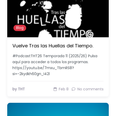
Blog
Vuelve Tras las Huellas del Tiempo.
#PodcastTHT26 Temporada 11 (2025/26) Pulsa
aquí para acceder a todos los programas.
https://youtu.be/7mxu_TbmRS8?
si=-2kydkh60gn_I42l
by THT
Feb 8
No comments