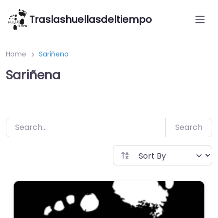
Saltar
Traslashuellasdeltiempo
al
contenido
Home
Sariñena
Sariñena
Search