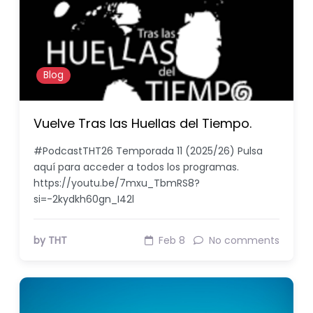
Blog
Vuelve Tras las Huellas del Tiempo.
#PodcastTHT26 Temporada 11 (2025/26) Pulsa
aquí para acceder a todos los programas.
https://youtu.be/7mxu_TbmRS8?
si=-2kydkh60gn_I42l
by THT
Feb 8
No comments