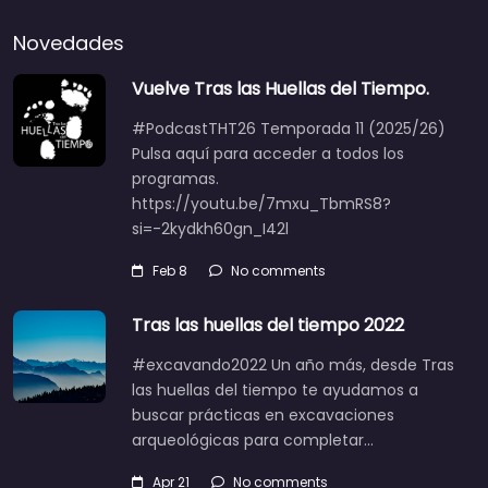
Novedades
Vuelve Tras las Huellas del Tiempo.
#PodcastTHT26 Temporada 11 (2025/26)
Pulsa aquí para acceder a todos los
programas.
https://youtu.be/7mxu_TbmRS8?
si=-2kydkh60gn_I42l
Feb 8
No comments
Tras las huellas del tiempo 2022
#excavando2022 Un año más, desde Tras
las huellas del tiempo te ayudamos a
buscar prácticas en excavaciones
arqueológicas para completar…
Apr 21
No comments