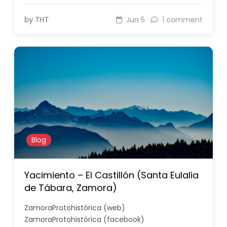
by THT
Jun 5
1 comment
Blog
Yacimiento – El Castillón (Santa Eulalia
de Tábara, Zamora)
ZamoraProtohistórica (web)
ZamoraProtohistórica (facebook)