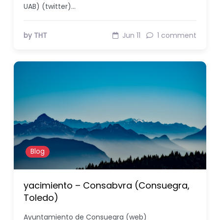
UAB) (twitter)…
by THT
Jun 11
1 comment
Blog
yacimiento – Consabvra (Consuegra,
Toledo)
Ayuntamiento de Consuegra (web)