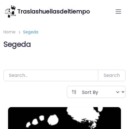
Saltar
Traslashuellasdeltiempo
al
contenido
Home
Segeda
Segeda
Search