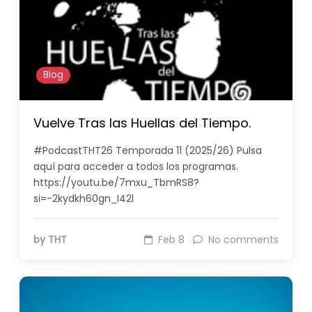
Blog
Vuelve Tras las Huellas del Tiempo.
#PodcastTHT26 Temporada 11 (2025/26) Pulsa
aquí para acceder a todos los programas.
https://youtu.be/7mxu_TbmRS8?
si=-2kydkh60gn_I42l
by THT
Feb 8
No comments