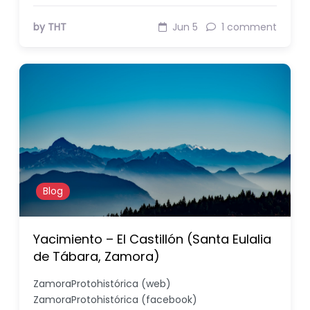
by THT
Jun 5
1 comment
Blog
Yacimiento – El Castillón (Santa Eulalia
de Tábara, Zamora)
ZamoraProtohistórica (web)
ZamoraProtohistórica (facebook)