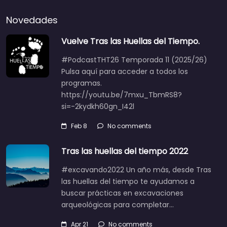
Novedades
Vuelve Tras las Huellas del Tiempo.
#PodcastTHT26 Temporada 11 (2025/26)
Pulsa aquí para acceder a todos los
programas.
https://youtu.be/7mxu_TbmRS8?
si=-2kydkh60gn_I42l
Feb 8
No comments
Tras las huellas del tiempo 2022
#excavando2022 Un año más, desde Tras
las huellas del tiempo te ayudamos a
buscar prácticas en excavaciones
arqueológicas para completar…
Apr 21
No comments