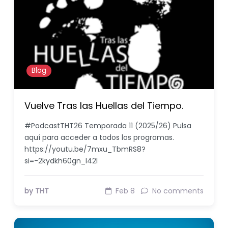
Blog
Vuelve Tras las Huellas del Tiempo.
#PodcastTHT26 Temporada 11 (2025/26) Pulsa
aquí para acceder a todos los programas.
https://youtu.be/7mxu_TbmRS8?
si=-2kydkh60gn_I42l
by THT
Feb 8
No comments