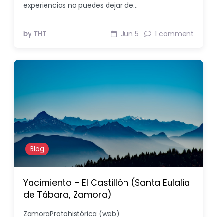
experiencias no puedes dejar de…
by THT
Jun 5
1 comment
Blog
Yacimiento – El Castillón (Santa Eulalia
de Tábara, Zamora)
ZamoraProtohistórica (web)