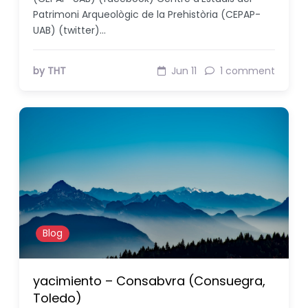
Patrimoni Arqueològic de la Prehistòria (CEPAP-
UAB) (twitter)…
by THT
Jun 11
1 comment
Blog
yacimiento – Consabvra (Consuegra,
Toledo)