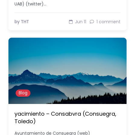
UAB) (twitter)…
by THT
Jun 11
1 comment
Blog
yacimiento – Consabvra (Consuegra,
Toledo)
Ayuntamiento de Consuegra (web)