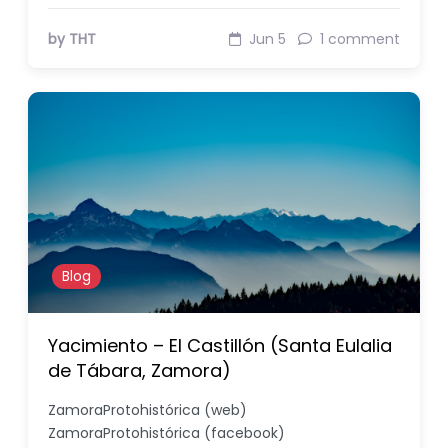
by THT
Jun 5
1 comment
Blog
Yacimiento – El Castillón (Santa Eulalia
de Tábara, Zamora)
ZamoraProtohistórica (web)
ZamoraProtohistórica (facebook)