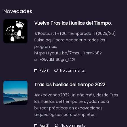
Novedades
Vuelve Tras las Huellas del Tiempo.
#PodcastTHT26 Temporada 11 (2025/26)
Pulsa aquí para acceder a todos los
programas.
https://youtu.be/7mxu_TbmRS8?
si=-2kydkh60gn_I42l
Feb 8
No comments
Tras las huellas del tiempo 2022
#excavando2022 Un año más, desde Tras
las huellas del tiempo te ayudamos a
buscar prácticas en excavaciones
arqueológicas para completar…
Apr 21
No comments