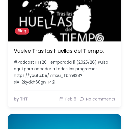
Blog
Vuelve Tras las Huellas del Tiempo.
#PodcastTHT26 Temporada 11 (2025/26) Pulsa
aquí para acceder a todos los programas.
https://youtu.be/7mxu_TbmRS8?
si=-2kydkh60gn_I42l
by THT
Feb 8
No comments