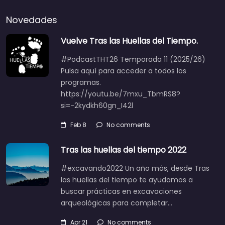
Novedades
Vuelve Tras las Huellas del Tiempo.
#PodcastTHT26 Temporada 11 (2025/26)
Pulsa aquí para acceder a todos los
programas.
https://youtu.be/7mxu_TbmRS8?
si=-2kydkh60gn_I42l
Feb 8
No comments
Tras las huellas del tiempo 2022
#excavando2022 Un año más, desde Tras
las huellas del tiempo te ayudamos a
buscar prácticas en excavaciones
arqueológicas para completar…
Apr 21
No comments