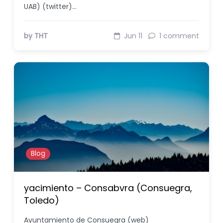
UAB) (twitter)…
by THT
Jun 11
1 comment
Blog
yacimiento – Consabvra (Consuegra,
Toledo)
Ayuntamiento de Consuegra (web)