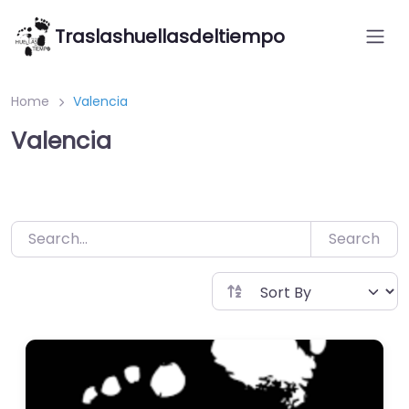
Saltar
Traslashuellasdeltiempo
al
contenido
Home
Valencia
Valencia
Search