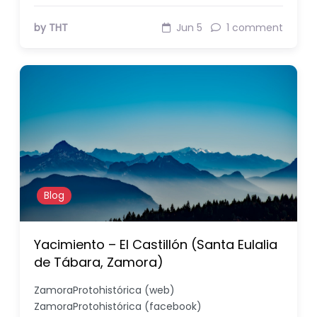
by THT
Jun 5
1 comment
Blog
Yacimiento – El Castillón (Santa Eulalia
de Tábara, Zamora)
ZamoraProtohistórica (web)
ZamoraProtohistórica (facebook)