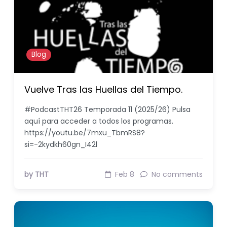
Blog
Vuelve Tras las Huellas del Tiempo.
#PodcastTHT26 Temporada 11 (2025/26) Pulsa
aquí para acceder a todos los programas.
https://youtu.be/7mxu_TbmRS8?
si=-2kydkh60gn_I42l
by THT
Feb 8
No comments