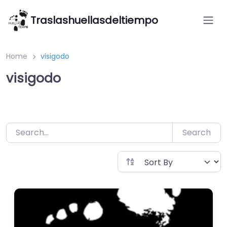
Saltar
Traslashuellasdeltiempo
al
contenido
Home
visigodo
visigodo
Search