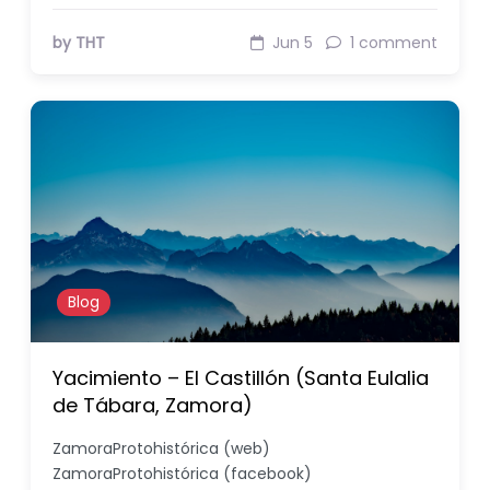
by THT
Jun 5
1 comment
Blog
Yacimiento – El Castillón (Santa Eulalia
de Tábara, Zamora)
ZamoraProtohistórica (web)
ZamoraProtohistórica (facebook)