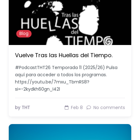
Blog
Vuelve Tras las Huellas del Tiempo.
#PodcastTHT26 Temporada 11 (2025/26) Pulsa
aquí para acceder a todos los programas.
https://youtu.be/7mxu_TbmRS8?
si=-2kydkh60gn_I42l
by THT
Feb 8
No comments