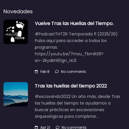
Novedades
Vuelve Tras las Huellas del Tiempo.
#PodcastTHT26 Temporada 11 (2025/26)
Pulsa aquí para acceder a todos los
programas.
https://youtu.be/7mxu_TbmRS8?
si=-2kydkh60gn_I42l
Feb 8
No comments
Tras las huellas del tiempo 2022
#excavando2022 Un año más, desde Tras
las huellas del tiempo te ayudamos a
buscar prácticas en excavaciones
arqueológicas para completar…
Apr 21
No comments