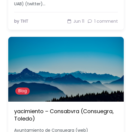
UAB) (twitter)…
by THT
Jun 11
1 comment
Blog
yacimiento – Consabvra (Consuegra,
Toledo)
Ayuntamiento de Consuegra (web)