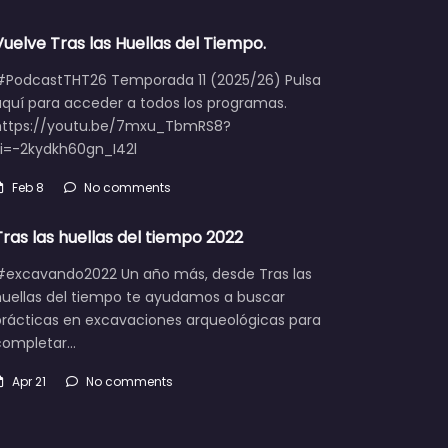
Vuelve Tras las Huellas del Tiempo.
#PodcastTHT26 Temporada 11 (2025/26) Pulsa
aquí para acceder a todos los programas.
https://youtu.be/7mxu_TbmRS8?
si=-2kydkh60gn_I42l
Feb 8
No comments
Tras las huellas del tiempo 2022
#excavando2022 Un año más, desde Tras las
huellas del tiempo te ayudamos a buscar
prácticas en excavaciones arqueológicas para
completar…
Apr 21
No comments