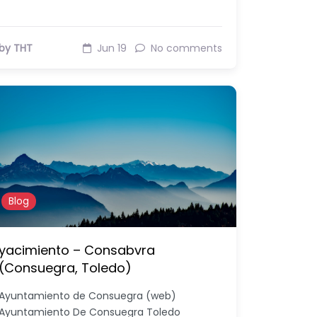
by THT
Jun 19
No comments
Blog
yacimiento – Consabvra
(Consuegra, Toledo)
Ayuntamiento de Consuegra (web)
Ayuntamiento De Consuegra Toledo