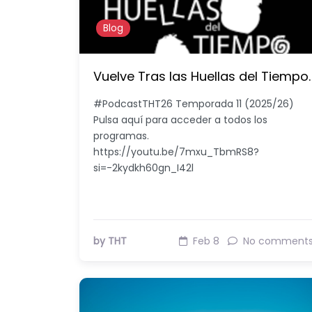
Blog
Vuelve Tras las Huellas del Tiempo.
#PodcastTHT26 Temporada 11 (2025/26)
Pulsa aquí para acceder a todos los
programas.
https://youtu.be/7mxu_TbmRS8?
si=-2kydkh60gn_I42l
by THT
Feb 8
No comment