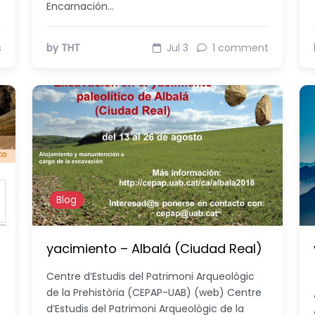
Encarnación…
s
by THT
Jul 3
1 comment
Blog
yacimiento – Albalá (Ciudad Real)
Centre d’Estudis del Patrimoni Arqueològic
de la Prehistòria (CEPAP-UAB) (web) Centre
d’Estudis del Patrimoni Arqueològic de la