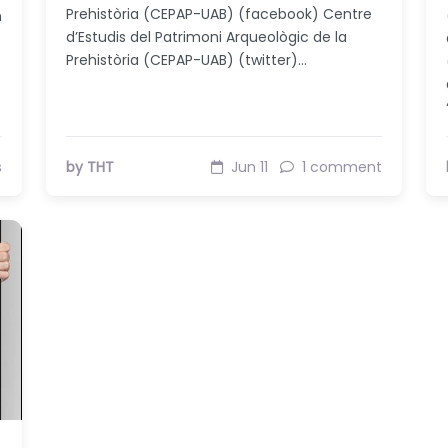
Prehistòria (CEPAP-UAB) (facebook) Centre
n
d’Estudis del Patrimoni Arqueològic de la
Prehistòria (CEPAP-UAB) (twitter)…
s
by THT
Jun 11
1 comment