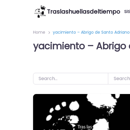
Saltar
Traslashuellasdeltiempo
al
Sit
contenido
Home
yacimiento – Abrigo de Santo Adriano
yacimiento – Abrigo
Search