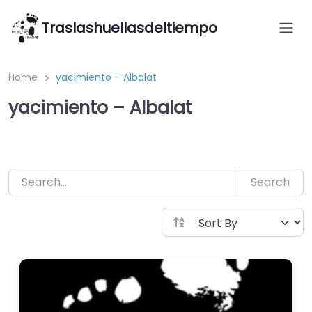
Saltar
Traslashuellasdeltiempo
al
contenido
Home
yacimiento – Albalat
yacimiento – Albalat
Search