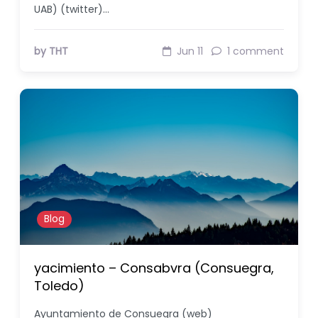
UAB) (twitter)…
by THT
Jun 11
1 comment
Blog
yacimiento – Consabvra (Consuegra,
Toledo)
Ayuntamiento de Consuegra (web)