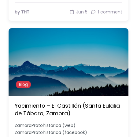
by THT
Jun 5
1 comment
Blog
Yacimiento – El Castillón (Santa Eulalia
de Tábara, Zamora)
ZamoraProtohistórica (web)
ZamoraProtohistórica (facebook)