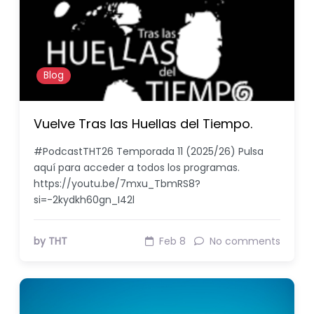
Blog
Vuelve Tras las Huellas del Tiempo.
#PodcastTHT26 Temporada 11 (2025/26) Pulsa
aquí para acceder a todos los programas.
https://youtu.be/7mxu_TbmRS8?
si=-2kydkh60gn_I42l
by THT
Feb 8
No comments