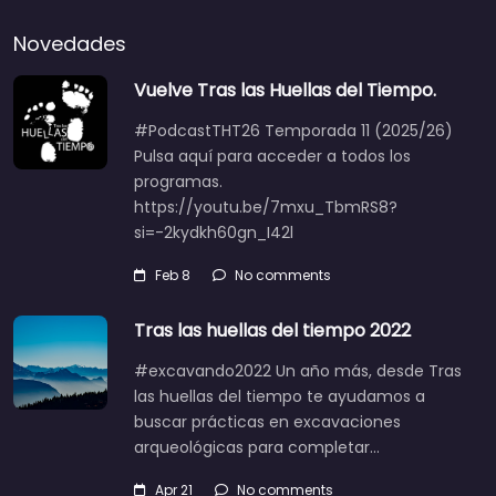
Novedades
Vuelve Tras las Huellas del Tiempo.
#PodcastTHT26 Temporada 11 (2025/26)
Pulsa aquí para acceder a todos los
programas.
https://youtu.be/7mxu_TbmRS8?
si=-2kydkh60gn_I42l
Feb 8
No comments
Tras las huellas del tiempo 2022
#excavando2022 Un año más, desde Tras
las huellas del tiempo te ayudamos a
buscar prácticas en excavaciones
arqueológicas para completar…
Apr 21
No comments