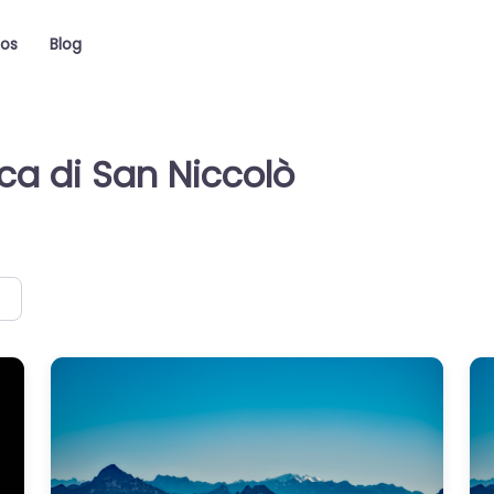
ios
Blog
a di San Niccolò