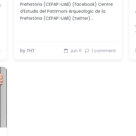
Prehistòria (CEPAP-UAB) (facebook) Centre
n
d’Estudis del Patrimoni Arqueològic de la
Prehistòria (CEPAP-UAB) (twitter)…
s
by THT
Jun 11
1 comment