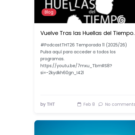
Blog
Vuelve Tras las Huellas del Tiempo.
#PodcastTHT26 Temporada 11 (2025/26)
Pulsa aquí para acceder a todos los
programas.
https://youtu.be/7mxu_TbmRS8?
si=-2kydkh60gn_I42l
by THT
Feb 8
No comment