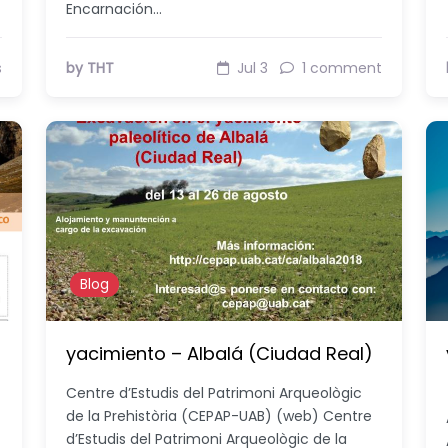
Encarnación…
s
by THT
Jul 3
1 comment
Blog
yacimiento – Albalá (Ciudad Real)
Centre d’Estudis del Patrimoni Arqueològic
de la Prehistòria (CEPAP-UAB) (web) Centre
d’Estudis del Patrimoni Arqueològic de la