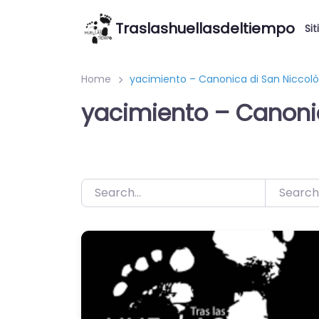
Saltar
Traslashuellasdeltiempo
al
Sit
contenido
Home
yacimiento – Canonica di San Niccolò
yacimiento – Canonic
Search