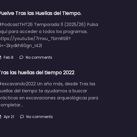
Vuelve Tras las Huellas del Tiempo.
#PodcastTHT26 Temporada 11 (2025/26) Pulsa
aquí para acceder a todos los programas.
https://youtu.be/7mxu_TbmRS8?
si=-2kydkh60gn_I42l
Feb 8
No comments
Tras las huellas del tiempo 2022
#excavando2022 Un año más, desde Tras las
huellas del tiempo te ayudamos a buscar
prácticas en excavaciones arqueológicas para
completar…
Apr 21
No comments