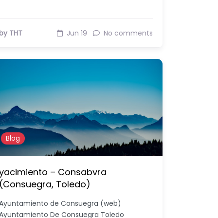
by THT
Jun 19
No comments
Blog
yacimiento – Consabvra
(Consuegra, Toledo)
Ayuntamiento de Consuegra (web)
Ayuntamiento De Consuegra Toledo