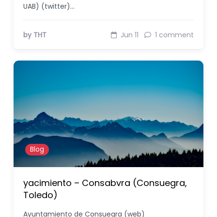
UAB) (twitter)…
by THT
Jun 11
1 comment
Blog
yacimiento – Consabvra (Consuegra,
Toledo)
Ayuntamiento de Consuegra (web)