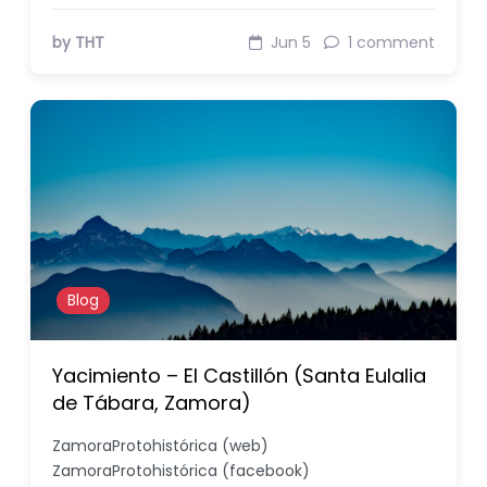
by THT
Jun 5
1 comment
Blog
Yacimiento – El Castillón (Santa Eulalia
de Tábara, Zamora)
ZamoraProtohistórica (web)
ZamoraProtohistórica (facebook)