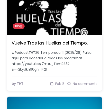
Blog
Vuelve Tras las Huellas del Tiempo.
#PodcastTHT26 Temporada 11 (2025/26) Pulsa
aquí para acceder a todos los programas.
https://youtu.be/7mxu_TbmRS8?
si=-2kydkh60gn_I42l
by THT
Feb 8
No comments