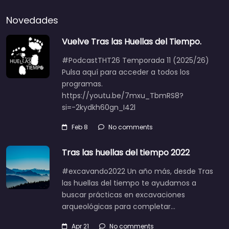
Novedades
Vuelve Tras las Huellas del Tiempo.
#PodcastTHT26 Temporada 11 (2025/26)
Pulsa aquí para acceder a todos los
programas.
https://youtu.be/7mxu_TbmRS8?
si=-2kydkh60gn_I42l
Feb 8
No comments
Tras las huellas del tiempo 2022
#excavando2022 Un año más, desde Tras
las huellas del tiempo te ayudamos a
buscar prácticas en excavaciones
arqueológicas para completar…
Apr 21
No comments