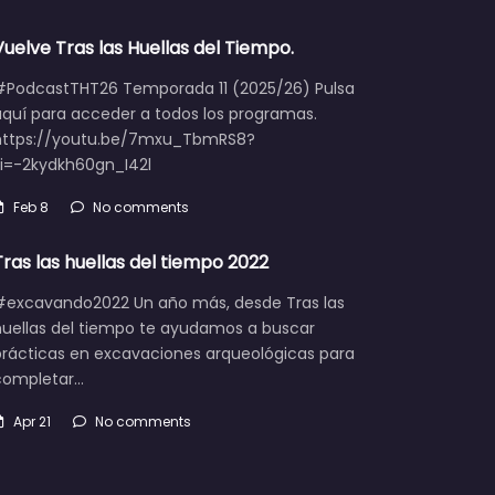
Vuelve Tras las Huellas del Tiempo.
#PodcastTHT26 Temporada 11 (2025/26) Pulsa
aquí para acceder a todos los programas.
https://youtu.be/7mxu_TbmRS8?
si=-2kydkh60gn_I42l
Feb 8
No comments
Tras las huellas del tiempo 2022
#excavando2022 Un año más, desde Tras las
huellas del tiempo te ayudamos a buscar
prácticas en excavaciones arqueológicas para
completar…
Apr 21
No comments