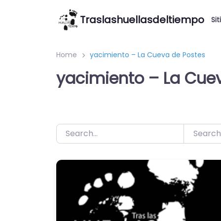
Saltar
Traslashuellasdeltiempo
al
Sit
contenido
Home
yacimiento – La Cueva de Postes
yacimiento – La Cue
Search