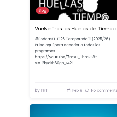
Blog
Vuelve Tras las Huellas del Tiempo.
#PodcastTHT26 Temporada 11 (2025/26)
Pulsa aquí para acceder a todos los
programas.
https://youtu.be/7mxu_TbmRS8?
si=-2kydkh60gn_I42l
by THT
Feb 8
No comment