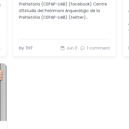
Prehistòria (CEPAP-UAB) (facebook) Centre
n
d’Estudis del Patrimoni Arqueològic de la
Prehistòria (CEPAP-UAB) (twitter)…
s
by THT
Jun 11
1 comment