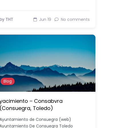
by THT
Jun 19
No comments
Blog
yacimiento – Consabvra
(Consuegra, Toledo)
Ayuntamiento de Consuegra (web)
Ayuntamiento De Consuegra Toledo