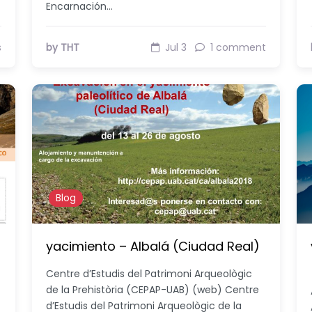
Encarnación…
s
by THT
Jul 3
1 comment
Blog
yacimiento – Albalá (Ciudad Real)
Centre d’Estudis del Patrimoni Arqueològic
de la Prehistòria (CEPAP-UAB) (web) Centre
d’Estudis del Patrimoni Arqueològic de la