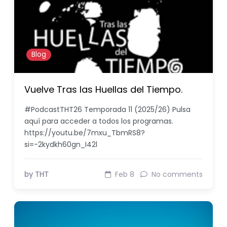
Blog
Vuelve Tras las Huellas del Tiempo.
#PodcastTHT26 Temporada 11 (2025/26) Pulsa
aquí para acceder a todos los programas.
https://youtu.be/7mxu_TbmRS8?
si=-2kydkh60gn_I42l
by THT
Feb 8
No comments