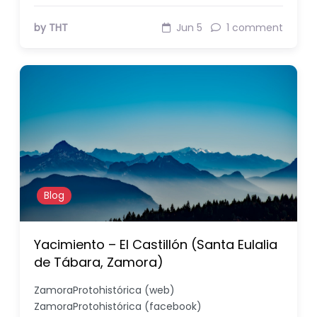
by THT
Jun 5
1 comment
Blog
Yacimiento – El Castillón (Santa Eulalia
de Tábara, Zamora)
ZamoraProtohistórica (web)
ZamoraProtohistórica (facebook)