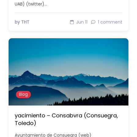
UAB) (twitter)…
by THT
Jun 11
1 comment
Blog
yacimiento – Consabvra (Consuegra,
Toledo)
Ayuntamiento de Consuegra (web)