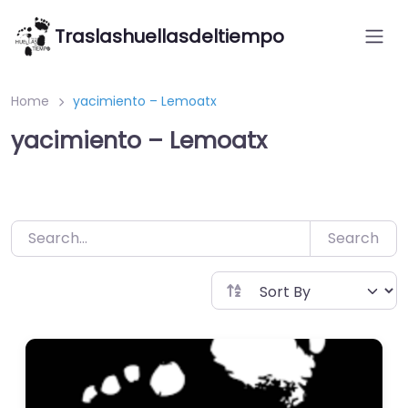
Saltar
Traslashuellasdeltiempo
al
contenido
Home
yacimiento – Lemoatx
yacimiento – Lemoatx
Search