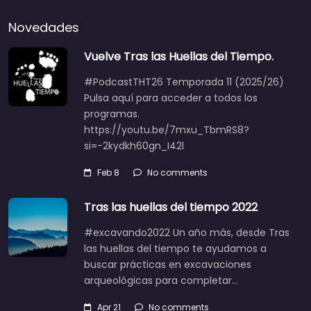
Novedades
Vuelve Tras las Huellas del Tiempo.
#PodcastTHT26 Temporada 11 (2025/26)
Pulsa aquí para acceder a todos los
programas.
https://youtu.be/7mxu_TbmRS8?
si=-2kydkh60gn_I42l
Feb 8
No comments
Tras las huellas del tiempo 2022
#excavando2022 Un año más, desde Tras
las huellas del tiempo te ayudamos a
buscar prácticas en excavaciones
arqueológicas para completar…
Apr 21
No comments