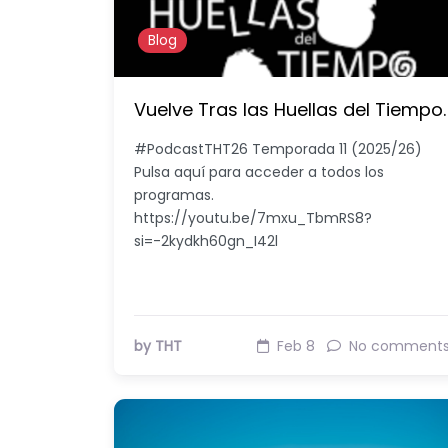
Blog
Vuelve Tras las Huellas del Tiempo.
#PodcastTHT26 Temporada 11 (2025/26)
Pulsa aquí para acceder a todos los
programas.
https://youtu.be/7mxu_TbmRS8?
si=-2kydkh60gn_I42l
by THT
Feb 8
No comment