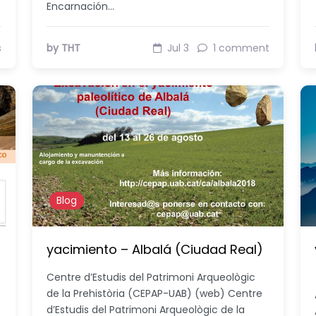
Encarnación…
s
by THT
Jul 3
1 comment
Blog
yacimiento – Albalá (Ciudad Real)
Centre d’Estudis del Patrimoni Arqueològic
de la Prehistòria (CEPAP-UAB) (web) Centre
d’Estudis del Patrimoni Arqueològic de la