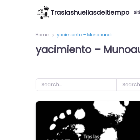
Saltar
Traslashuellasdeltiempo
al
Sit
contenido
Home
yacimiento – Munoaundi
yacimiento – Munoa
Search