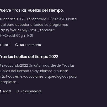
Vuelve Tras las Huellas del Tiempo.
#PodcastTHT26 Temporada 11 (2025/26) Pulsa
aquí para acceder a todos los programas.
https://youtu.be/7mxu_TbmRS8?
si=-2kydkh60gn_I42l
Feb 8
No comments
Tras las huellas del tiempo 2022
#excavando2022 Un año más, desde Tras las
huellas del tiempo te ayudamos a buscar
prácticas en excavaciones arqueológicas para
completar…
Apr 21
No comments