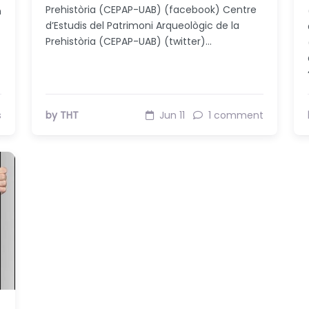
Prehistòria (CEPAP-UAB) (facebook) Centre
n
d’Estudis del Patrimoni Arqueològic de la
Prehistòria (CEPAP-UAB) (twitter)…
s
by THT
Jun 11
1 comment