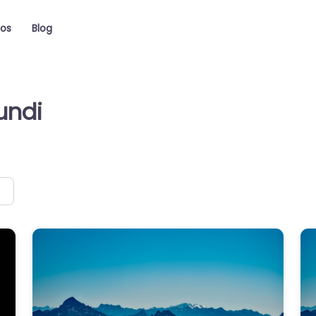
ios
Blog
undi