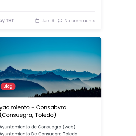
by THT
Jun 19
No comments
Blog
yacimiento – Consabvra
(Consuegra, Toledo)
Ayuntamiento de Consuegra (web)
Ayuntamiento De Consuegra Toledo