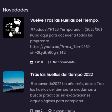
Novedades
Vuelve Tras las Huellas del Tiempo.
#PodcastTHT26 Temporada 11 (2025/26)
Pulsa aquí para acceder a todos los
programas.
https://youtu.be/7mxu_TbmRS8?
si=-2kydkh60gn_I42l
Feb 8
No comments
Tras las huellas del tiempo 2022
#excavando2022 Un año más, desde Tras
las huellas del tiempo te ayudamos a
buscar prácticas en excavaciones
arqueológicas para completar…
Apr 21
No comments