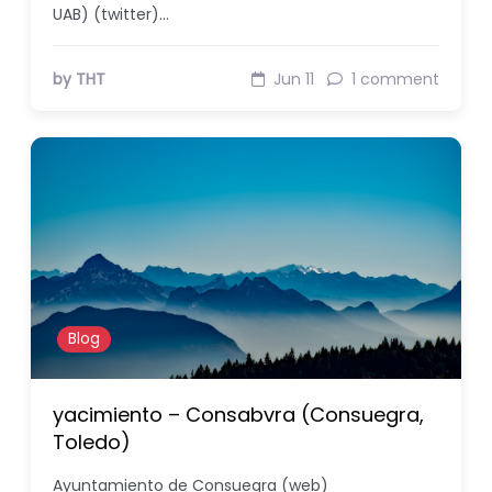
UAB) (twitter)…
by THT
Jun 11
1 comment
Blog
yacimiento – Consabvra (Consuegra,
Toledo)
Ayuntamiento de Consuegra (web)