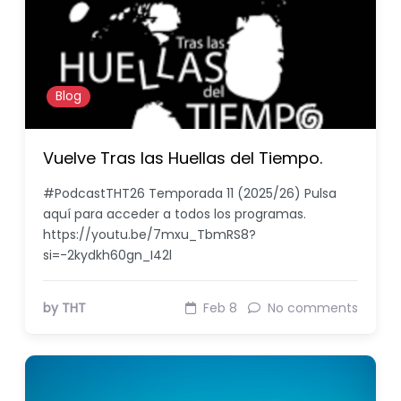
Blog
Vuelve Tras las Huellas del Tiempo.
#PodcastTHT26 Temporada 11 (2025/26) Pulsa
aquí para acceder a todos los programas.
https://youtu.be/7mxu_TbmRS8?
si=-2kydkh60gn_I42l
by THT
Feb 8
No comments