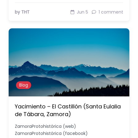
by THT
Jun 5
1 comment
Blog
Yacimiento – El Castillón (Santa Eulalia
de Tábara, Zamora)
ZamoraProtohistórica (web)
ZamoraProtohistórica (facebook)