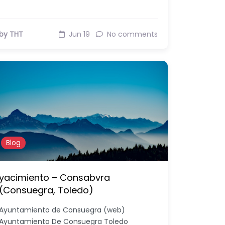
by THT
Jun 19
No comments
Blog
yacimiento – Consabvra
(Consuegra, Toledo)
Ayuntamiento de Consuegra (web)
Ayuntamiento De Consuegra Toledo