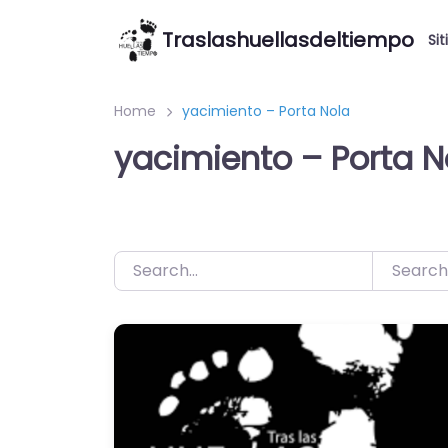
Saltar
Traslashuellasdeltiempo
al
Sit
contenido
Home
yacimiento – Porta Nola
yacimiento – Porta N
Search