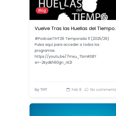
Blog
Vuelve Tras las Huellas del Tiempo.
#PodcastTHT26 Temporada 11 (2025/26)
Pulsa aquí para acceder a todos los
programas.
https://youtu.be/7mxu_TbmRS8?
si=-2kydkh60gn_I42l
by THT
Feb 8
No comment