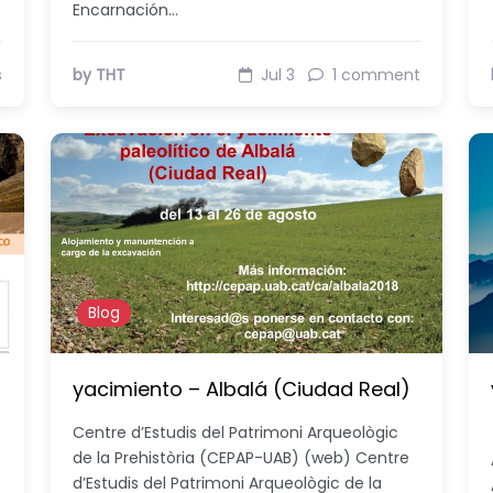
Encarnación…
s
by THT
Jul 3
1 comment
Blog
yacimiento – Albalá (Ciudad Real)
Centre d’Estudis del Patrimoni Arqueològic
de la Prehistòria (CEPAP-UAB) (web) Centre
d’Estudis del Patrimoni Arqueològic de la