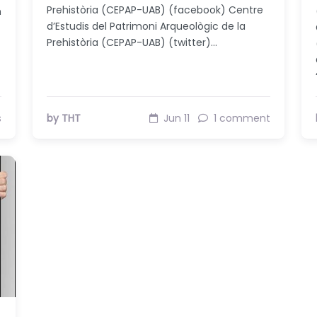
Prehistòria (CEPAP-UAB) (facebook) Centre
n
d’Estudis del Patrimoni Arqueològic de la
Prehistòria (CEPAP-UAB) (twitter)…
s
by THT
Jun 11
1 comment