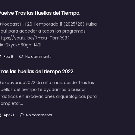
Vuelve Tras las Huellas del Tiempo.
#PodcastTHT26 Temporada 11 (2025/26) Pulsa
aquí para acceder a todos los programas.
https://youtu.be/7mxu_TbmRS8?
si=-2kydkh60gn_I42l
Feb 8
No comments
Tras las huellas del tiempo 2022
#excavando2022 Un año más, desde Tras las
huellas del tiempo te ayudamos a buscar
prácticas en excavaciones arqueológicas para
completar…
Apr 21
No comments