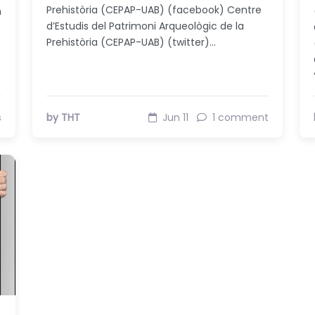
Prehistòria (CEPAP-UAB) (facebook) Centre
n
d’Estudis del Patrimoni Arqueològic de la
Prehistòria (CEPAP-UAB) (twitter)…
s
by THT
Jun 11
1 comment