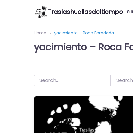
Saltar
Traslashuellasdeltiempo
al
Sit
contenido
Home
yacimiento – Roca Foradada
yacimiento – Roca F
Search