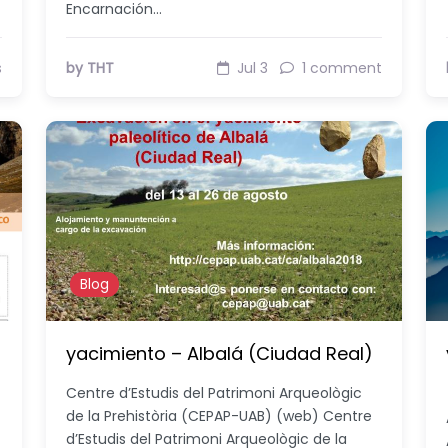
Encarnación…
s
by THT
Jul 3
1 comment
Blog
yacimiento – Albalá (Ciudad Real)
Centre d’Estudis del Patrimoni Arqueològic
de la Prehistòria (CEPAP-UAB) (web) Centre
d’Estudis del Patrimoni Arqueològic de la