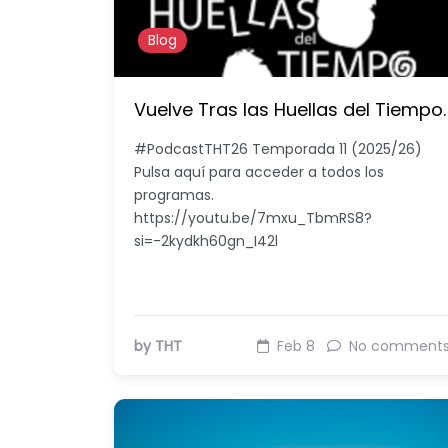
Blog
Vuelve Tras las Huellas del Tiempo.
#PodcastTHT26 Temporada 11 (2025/26)
Pulsa aquí para acceder a todos los
programas.
https://youtu.be/7mxu_TbmRS8?
si=-2kydkh60gn_I42l
by THT
Feb 8
No comment