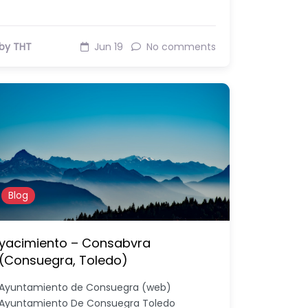
by THT
Jun 19
No comments
Blog
yacimiento – Consabvra
(Consuegra, Toledo)
Ayuntamiento de Consuegra (web)
Ayuntamiento De Consuegra Toledo