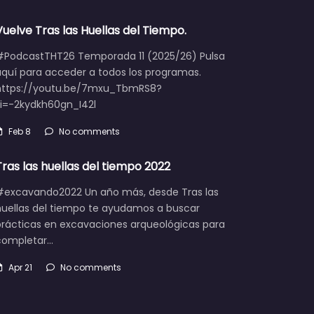
Vuelve Tras las Huellas del Tiempo.
#PodcastTHT26 Temporada 11 (2025/26) Pulsa
aquí para acceder a todos los programas.
https://youtu.be/7mxu_TbmRS8?
si=-2kydkh60gn_I42l
Feb 8
No comments
Tras las huellas del tiempo 2022
#excavando2022 Un año más, desde Tras las
huellas del tiempo te ayudamos a buscar
prácticas en excavaciones arqueológicas para
completar…
Apr 21
No comments