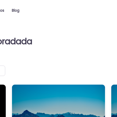
ios
Blog
oradada