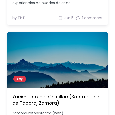
experiencias no puedes dejar de…
by THT
Jun 5
1 comment
Blog
Yacimiento – El Castillón (Santa Eulalia
de Tábara, Zamora)
ZamoraProtohistórica (web)