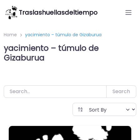
Saltar
Traslashuellasdeltiempo
al
contenido
Home
yacimiento – túmulo de Gizaburua
yacimiento – túmulo de
Gizaburua
Search