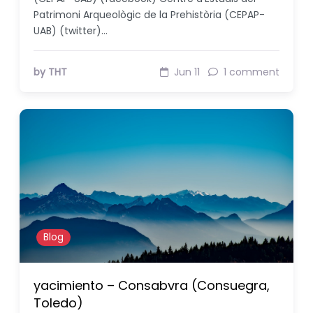
Patrimoni Arqueològic de la Prehistòria (CEPAP-
UAB) (twitter)…
by THT
Jun 11
1 comment
Blog
yacimiento – Consabvra (Consuegra,
Toledo)