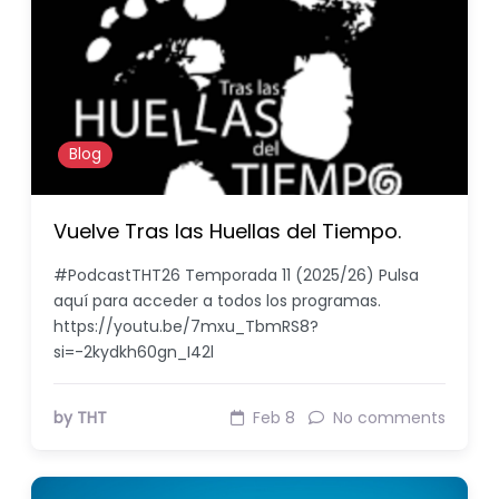
Blog
Vuelve Tras las Huellas del Tiempo.
#PodcastTHT26 Temporada 11 (2025/26) Pulsa
aquí para acceder a todos los programas.
https://youtu.be/7mxu_TbmRS8?
si=-2kydkh60gn_I42l
by THT
Feb 8
No comments