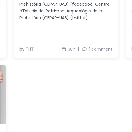
Prehistòria (CEPAP-UAB) (facebook) Centre
n
d’Estudis del Patrimoni Arqueològic de la
Prehistòria (CEPAP-UAB) (twitter)…
s
by THT
Jun 11
1 comment