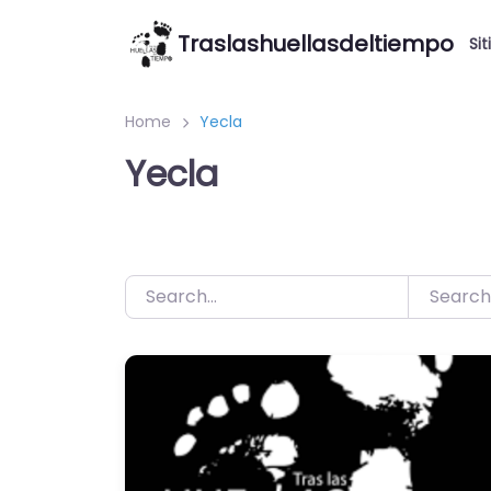
Saltar
Traslashuellasdeltiempo
al
Sit
contenido
Home
Yecla
Yecla
Search