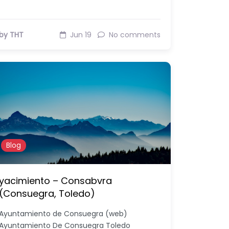
by THT
Jun 19
No comments
Blog
yacimiento – Consabvra
(Consuegra, Toledo)
Ayuntamiento de Consuegra (web)
Ayuntamiento De Consuegra Toledo