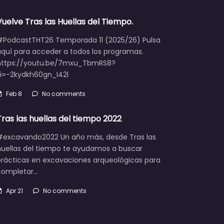
Vuelve Tras las Huellas del Tiempo.
#PodcastTHT26 Temporada 11 (2025/26) Pulsa
aquí para acceder a todos los programas.
https://youtu.be/7mxu_TbmRS8?
si=-2kydkh60gn_I42l
Feb 8
No comments
Tras las huellas del tiempo 2022
#excavando2022 Un año más, desde Tras las
huellas del tiempo te ayudamos a buscar
prácticas en excavaciones arqueológicas para
completar…
Apr 21
No comments