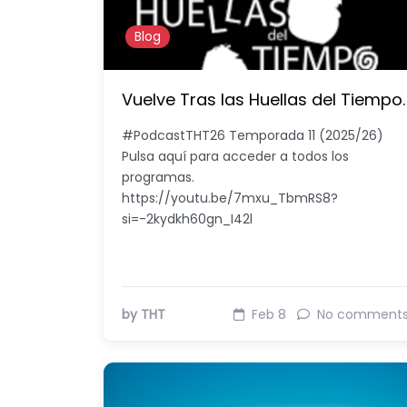
Blog
Vuelve Tras las Huellas del Tiempo.
#PodcastTHT26 Temporada 11 (2025/26)
Pulsa aquí para acceder a todos los
programas.
https://youtu.be/7mxu_TbmRS8?
si=-2kydkh60gn_I42l
by THT
Feb 8
No comment