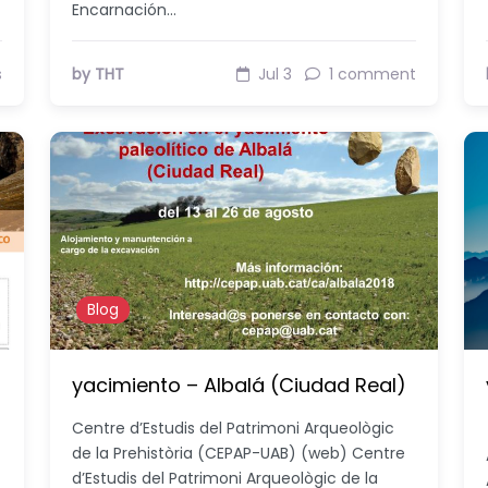
Encarnación…
s
by THT
Jul 3
1 comment
Blog
yacimiento – Albalá (Ciudad Real)
Centre d’Estudis del Patrimoni Arqueològic
de la Prehistòria (CEPAP-UAB) (web) Centre
d’Estudis del Patrimoni Arqueològic de la