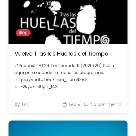
Blog
Vuelve Tras las Huellas del Tiempo.
#PodcastTHT26 Temporada 11 (2025/26) Pulsa
aquí para acceder a todos los programas.
https://youtu.be/7mxu_TbmRS8?
si=-2kydkh60gn_I42l
by THT
Feb 8
No comments