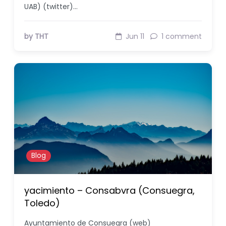
UAB) (twitter)…
by THT
Jun 11
1 comment
Blog
yacimiento – Consabvra (Consuegra,
Toledo)
Ayuntamiento de Consuegra (web)