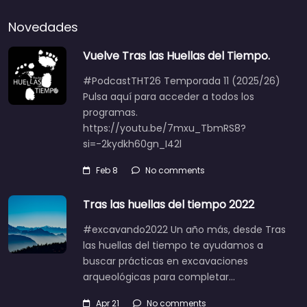
Novedades
Vuelve Tras las Huellas del Tiempo.
#PodcastTHT26 Temporada 11 (2025/26)
Pulsa aquí para acceder a todos los
programas.
https://youtu.be/7mxu_TbmRS8?
si=-2kydkh60gn_I42l
Feb 8
No comments
Tras las huellas del tiempo 2022
#excavando2022 Un año más, desde Tras
las huellas del tiempo te ayudamos a
buscar prácticas en excavaciones
arqueológicas para completar…
Apr 21
No comments