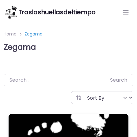
Saltar
Traslashuellasdeltiempo
al
contenido
Home
Zegama
Zegama
Search