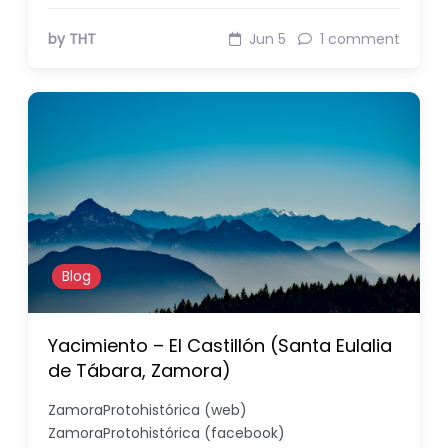
by THT
Jun 5
1 comment
Blog
Yacimiento – El Castillón (Santa Eulalia
de Tábara, Zamora)
ZamoraProtohistórica (web)
ZamoraProtohistórica (facebook)